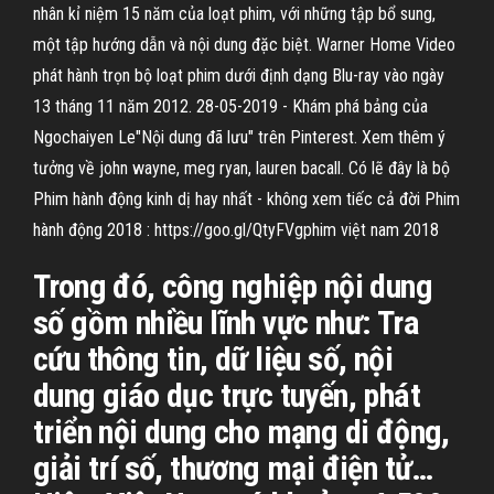
nhân kỉ niệm 15 năm của loạt phim, với những tập bổ sung,
một tập hướng dẫn và nội dung đặc biệt. Warner Home Video
phát hành trọn bộ loạt phim dưới định dạng Blu-ray vào ngày
13 tháng 11 năm 2012. 28-05-2019 - Khám phá bảng của
Ngochaiyen Le"Nội dung đã lưu" trên Pinterest. Xem thêm ý
tưởng về john wayne, meg ryan, lauren bacall. Có lẽ đây là bộ
Phim hành động kinh dị hay nhất - không xem tiếc cả đời Phim
hành động 2018 : https://goo.gl/QtyFVgphim việt nam 2018
Trong đó, công nghiệp nội dung
số gồm nhiều lĩnh vực như: Tra
cứu thông tin, dữ liệu số, nội
dung giáo dục trực tuyến, phát
triển nội dung cho mạng di động,
giải trí số, thương mại điện tử…