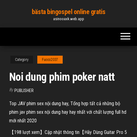
Skip
bästa bingospel online gratis
to
asinooaxk.web.app
the
content
Category
Fuoco2037
Noi dung phim poker natt
By
PUBLISHER
Top JAV phim sex nội dung hay, Tổng hợp tất cả những bộ
phim jav phim sex nội dung hay hay nhất với chất lượng full hd
mới nhất 2020
【198 lượt xem】Cập nhật thông tin【Hãy Dùng Guitar Pro 5