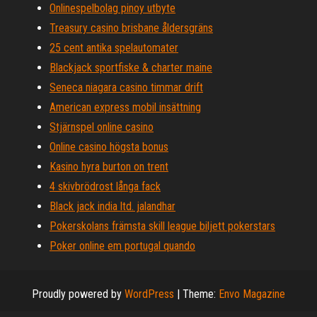
Onlinespelbolag pinoy utbyte
Treasury casino brisbane åldersgräns
25 cent antika spelautomater
Blackjack sportfiske & charter maine
Seneca niagara casino timmar drift
American express mobil insättning
Stjärnspel online casino
Online casino högsta bonus
Kasino hyra burton on trent
4 skivbrödrost långa fack
Black jack india ltd. jalandhar
Pokerskolans främsta skill league biljett pokerstars
Poker online em portugal quando
Proudly powered by
WordPress
|
Theme:
Envo Magazine