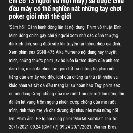
chỉ có 13 người và một máy) sẽ được chia
đều máy có thể nghiền nát những tay chơi
poker giỏi nhất thế giới
'Sám hối': Cảnh hành động lấn át nội dung. Phim võ thuật Bình
Minh đóng chính gây chú ý người xem nhờ các cảnh thượng
đài kịch tính, song đuối sức khi truyền tải thông điệp gia đình.
Xem phim sex SSNI-475 Aika Yumeno nội dung hay thuyết
minh, những thước phim jav hd luôn là tâm điểm của anh em
dâm thủ, mình đã chọn lọc gom tất cả những bộ phim nổi
tiếng của em ấy vào đây. Idol của chúng ta thủ rất nhiều vai
khác nhau và tất cả đều mang lại sự hoàn hảo Tag: phim sex
có nội dung Cướp chồng của mẹ ruột Con gái mới lớn nứng lồn
đã lén lút vụng trộm ngang nhiên cướp chồng của mẹ ruột
mình, rình thấy mẹ và cha dượng địt nhau nên máu nứng nổi
lên. Phim ảnh. Hé lộ nội dung phim 'Mortal Kombat' Thứ tư,
20/1/2021 09:24 (GMT+7) 09:24 20/1/2021; Warner Bros.